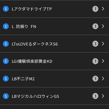
LアクダマドライブTP
S
1
L_防振り_FN
S
1
LToLOVEるダークネスS6
S
1
LGI優駿倶楽部黄金KD
S
1
LB不二子M2
S
1
LBマジカルハロウィンGS
S
1