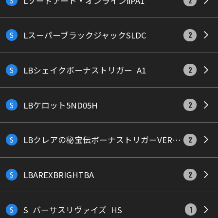
Lソードアート・オンラインⅡPA1
S
2
LスーパーブラックジャックSLDC
S
2
LBシェイクボーナストリガー_A1
S
2
LBケロット5ND05H
S
2
LBクレアの秘宝伝ボーナストリガーVER_A2
S
2
LBAREXBRIGHTBA
S
2
S_バーサスリヴァイズ_HS
S
1