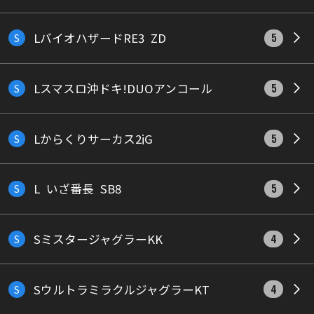
LバイオハザードRE3_ZD
S
5
Lスマスロ沖ドキ!DUOアンコール
S
5
Lからくりサーカス2jG
S
5
L_いざ番長_SB8
S
5
SミスタージャグラーKK
S
4
SウルトラミラクルジャグラーKT
S
4