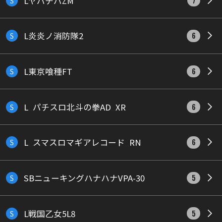
LヤバチバZM
S
7
L炎炎ノ消防隊2
S
6
L東京喰種FT
S
6
L_パチスロ北斗の拳AD_XR
S
6
L_スマスロマギアレコード_RN
S
6
SBニューキングハナハナVPA-30
S
5
L戦国乙女5L8
S
5