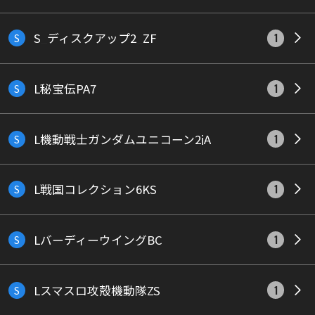
S_ディスクアップ2_ZF
S
1
L秘宝伝PA7
S
1
L機動戦士ガンダムユニコーン2jA
S
1
L戦国コレクション6KS
S
1
LバーディーウイングBC
S
1
Lスマスロ攻殻機動隊ZS
S
1