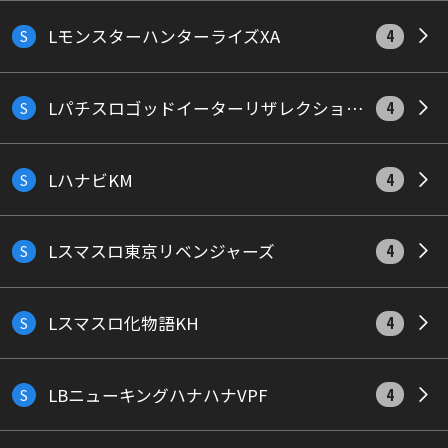
LモンスターハンターライズXA
S
4
LパチスロゴッドイーターリザレクションSLED
S
4
LハナビKM
S
4
Lスマスロ東京リベンジャーズ
S
4
Lスマスロ化物語KH
S
4
LBニューキングハナハナVPF
S
4